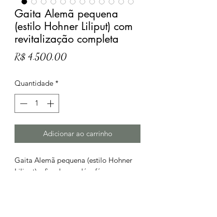
Gaita Alemã pequena
(estilo Hohner Liliput) com
revitalização completa
Preço
R$ 4.500,00
Quantidade
*
Adicionar ao carrinho
Gaita Alemã pequena (estilo Hohner
Liliput), afinada em dó e fá com
revitalização completa feita por nós,
não sei informar a marca, mas veio da
Alemanha e tem vozes de sonoridade
semelhante a Hohner, aliás uma