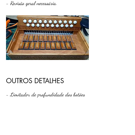
- Revisão geral necessária.
OUTROS DETALHES
- Limitador de profundidade dos botões
do teclado
- Substituição tecido tampas teclado e
baixos
- Fecho novo lateral foles
- Suporte para Alças padrão HOHNER
- Par de Alças novas