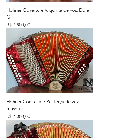
Hohner Ouverture V, quinta de voz, Dó e
fá
Preço
R$ 7.800,00
Hohner Corso Lá e Ré, terça de voz,
musette
Preço
R$ 7.000,00