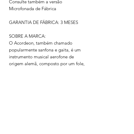
Consulte também a versão
Microfonada de Fábrica
GARANTIA DE FÁBRICA: 3 MESES
SOBRE A MARCA:
O Acordeon, também chamado
popularmente sanfona e gaita, é um
instrumento musical aerofone de
origem alemã, composto por um fole,
palhetas livres e duas caixas
harmônicas de madeira. É com esse
seguimento que os acordeons
Minuano são feitos. A Minuano é uma
marca Brasileira conhecida pelo seus
acordeons de ótima qualidade! São
produtos com ótimo acabamento,
sonoridade e timbre. São feitos com a
maior precisão para que possam ser
um produto de qualidade e perfeição