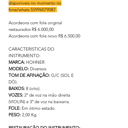
disponíveis no momento no
fone/whats 55996079087.
Acordeons com fole original
restaurados R$ 6.000,00
Acordeons com fole novo R$ 6.500,00
CARACTERISTICAS DO
INSTRUMENTO:
MARCA:
HOHNER
MODELO:
Diversos.
TOM DE AFINAÇÃO:
G/C (SOL E
DÓ).
BAIXOS:
8 (oito).
VOZES:
2ª de voz na mão direita
(VIOLIN) e 3ª de voz na baixaria.
FOLE:
Em ótimo estado.
PESO:
2,00 Kg.
RESTAURAÇÃO DO INSTRUMENTO: