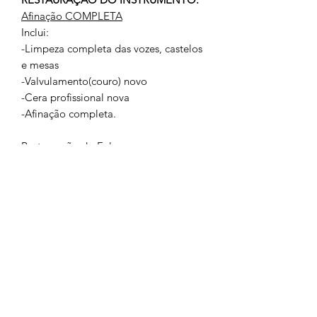
Afinação COMPLETA
Inclui:
-Limpeza completa das vozes, castelos
e mesas
-Valvulamento(couro) novo
-Cera profissional nova
-Afinação completa.
Restauração do Foles
Inclui:
-Debrum/Percalina novo
-Polimento cantoneiras do fole
-Vedação nova
Restauração estética externa
Inclui:
-Restauração na madeira com pintura
nova
-Polimento dos metais (cantoneiras)