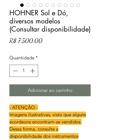
HOHNER Sol e Dó,
diversos modelos
(Consultar disponibilidade)
Preço
R$ 7.500,00
Quantidade
*
Adicionar ao carrinho
- ATENÇÃO -
Imagens ilustrativas, visto que alguns
acordeons encontram-se vendidos.
Dessa forma, consulte a
disponibilidade dos instrumentos